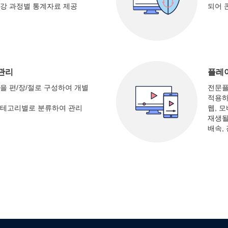
강 과정별 통계자료 제공
되어 
관리
플레
을 편/장/절로 구성하여 개별
전문플
적용하
카테고리별로 분류하여 관리
웹, 
재생될
배속,