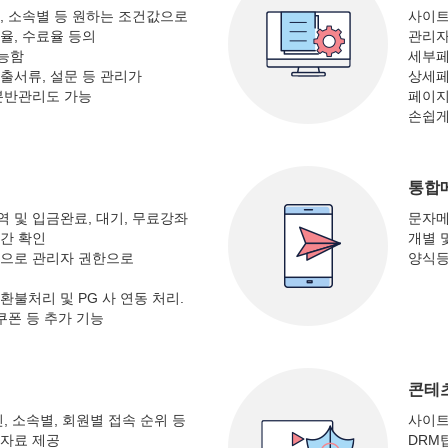
, 소속별 등 원하는 조건값으로
사이트
율, 수료율 등의
관리자
능함
세부페
출서류, 설문 등 관리가
상세페
분반관리도 가능
페이지
손쉽게
통합
 및 입금완료, 대기, 무료강좌
문자메
간 확인
개별 
능으로 관리자 권한으로
양식등
환불처리 및 PG 사 연동 처리.
쿠폰 등 추가 기능
콘테
, 소속별, 회원별 접속 순위 등
사이트
계자료 제공
DRM